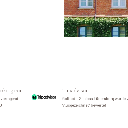
ooking.com
Tripadvisor
rvorragend
Golfhotel Schloss Lüdersburg wurde 
10
‘’Ausgezeichnet’’ bewertet