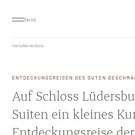
Menü
Home
Übernachtung
Übernachtung
New
Arrangements
Res
ENTDECKUNGSREISEN DES GUTEN GESCHMA
Golf Resort
Bus
Auf Schloss Lüdersbu
Golfschule
Eve
Suiten ein kleines Ku
Spa
Entdeckungsreise der 