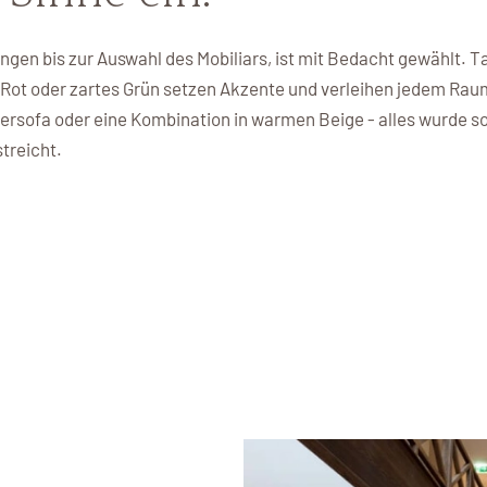
RESER
scheine
Schloss Lüdersburg ist der per
gen bis zur Auswahl des Mobiliars, ist mit Bedacht gewählt. T
Rot oder zartes Grün setzen Akzente und verleihen jedem Raum 
Jetzt Mitglied wer
rsofa oder eine Kombination in warmen Beige - alles wurde so 
streicht.