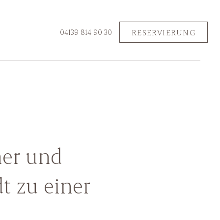
RESERVIERUNG
04139 814 90 30
d sichern Sie sich jetzt
mer und
t zu einer
chloss