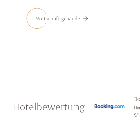
Wirtschaftsgebäude
B
Hotelbewertung
He
9/