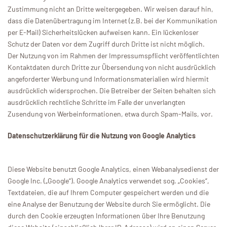
Zustimmung nicht an Dritte weitergegeben. Wir weisen darauf hin,
Gutscheine
dass die Datenübertragung im Internet (z.B. bei der Kommunikation
per E-Mail) Sicherheitslücken aufweisen kann. Ein lückenloser
Startzeit
Schutz der Daten vor dem Zugriff durch Dritte ist nicht möglich.
Der Nutzung von im Rahmen der Impressumspflicht veröffentlichten
Buchen Sie Ihr Wunschdatum und sichern Sie sich jetzt
Kontaktdaten durch Dritte zur Übersendung von nicht ausdrücklich
Ihren Wunschtermin!
angeforderter Werbung und Informationsmaterialien wird hiermit
ausdrücklich widersprochen. Die Betreiber der Seiten behalten sich
ausdrücklich rechtliche Schritte im Falle der unverlangten
Startzeit buchen
Zusendung von Werbeinformationen, etwa durch Spam-Mails, vor.
Datenschutzerklärung für die Nutzung von Google Analytics
Membership at Schloss
Diese Website benutzt Google Analytics, einen Webanalysedienst der
Lüdersburg
Google Inc. („Google“). Google Analytics verwendet sog. „Cookies“,
Textdateien, die auf Ihrem Computer gespeichert werden und die
Schloss Lüdersburg ist der perfekte Heimkurs für Sie.
eine Analyse der Benutzung der Website durch Sie ermöglicht. Die
durch den Cookie erzeugten Informationen über Ihre Benutzung
Jetzt Mitglied werden