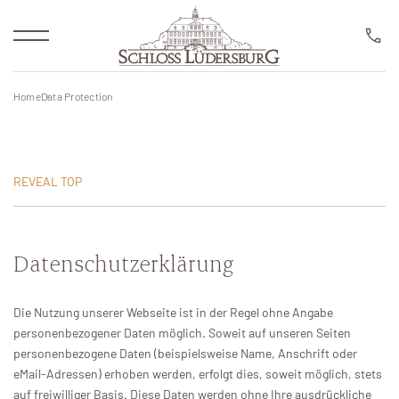
HOTEL ROOM BOOKING
Reservierung
Übernachtung
Home
Data Protection
Arrangements
Golf Resort
REVEAL TOP
Golfschule
Datenschutzerklärung
Newsletter
Restaurants
Die Nutzung unserer Webseite ist in der Regel ohne Angabe
RESERVIERUNG
personenbezogener Daten möglich. Soweit auf unseren Seiten
Business & Events
personenbezogene Daten (beispielsweise Name, Anschrift oder
eMail-Adressen) erhoben werden, erfolgt dies, soweit möglich, stets
Spa & Wellness
auf freiwilliger Basis. Diese Daten werden ohne Ihre ausdrückliche